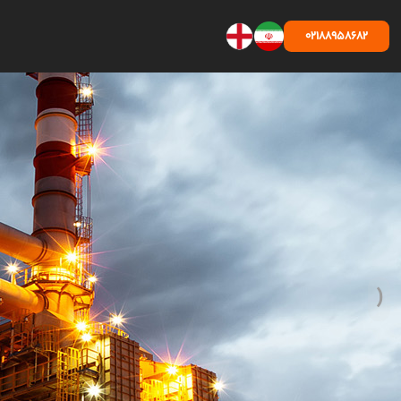
02188958682
‹