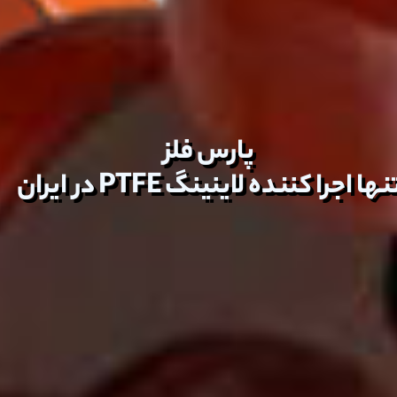
پارس فلز
پارس فلز
نها اجرا کننده لاینینگ PTFE در ایران
تولید صادرات واردات