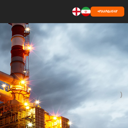
02188958682
‹